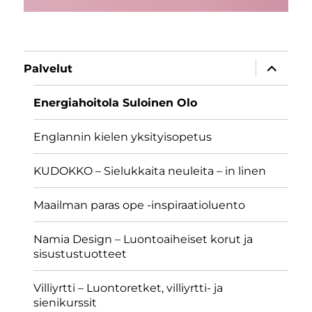
näytä
Palvelut
alavalik
Energiahoitola Suloinen Olo
Englannin kielen yksityisopetus
KUDOKKO – Sielukkaita neuleita – in linen
Maailman paras ope -inspiraatioluento
Namia Design – Luontoaiheiset korut ja
sisustustuotteet
Villiyrtti – Luontoretket, villiyrtti- ja
sienikurssit